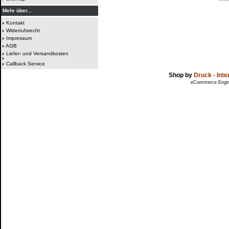
Mehr über...
Kontakt
Widerrufsrecht
Impressum
AGB
Liefer- und Versandkosten
Callback Service
Shop by
Druck - Int
eCommerce Engi