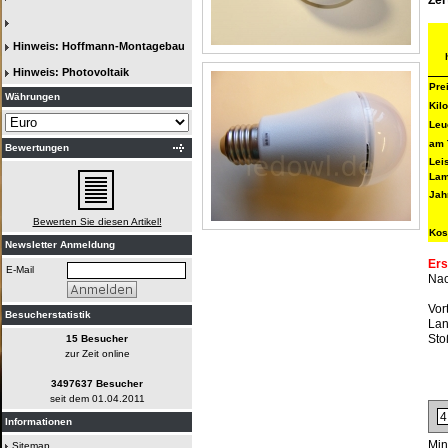
Zer
Hinweis: Hoffmann-Montagebau
Hinweis: Photovoltaik
Pre
Währungen
Kil
Leu
am 
Bewertungen
Lei
Lam
Jah
Bewerten Sie diesen Artikel!
Kos
Newsletter Anmeldung
Ers
E-Mail
Na
Vor
Besucherstatistik
Lan
Sto
15 Besucher
zur Zeit online
3497637 Besucher
seit dem 01.04.2011
Informationen
Min
Sitemap