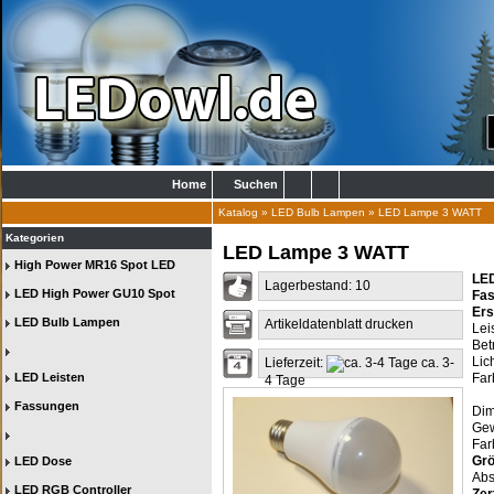
Home
Suchen
Katalog
»
LED Bulb Lampen
»
LED Lampe 3 WATT
Kategorien
LED Lampe 3 WATT
High Power MR16 Spot LED
LED
Lagerbestand: 10
LED High Power GU10 Spot
Fas
Ers
LED Bulb Lampen
Artikeldatenblatt drucken
Lei
Bet
Lic
Lieferzeit:
ca. 3-
LED Leisten
Far
4 Tage
w
Fassungen
Dim
Gew
Far
Grö
LED Dose
Abs
LED RGB Controller