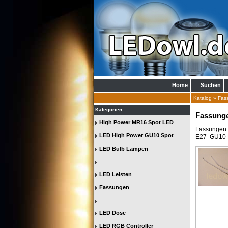
Home
Suchen
Katalog
»
Fas
Kategorien
Fassung
High Power MR16 Spot LED
Fassungen
LED High Power GU10 Spot
E27 GU10
LED Bulb Lampen
LED Leisten
Fassungen
LED Dose
LED RGB Controller