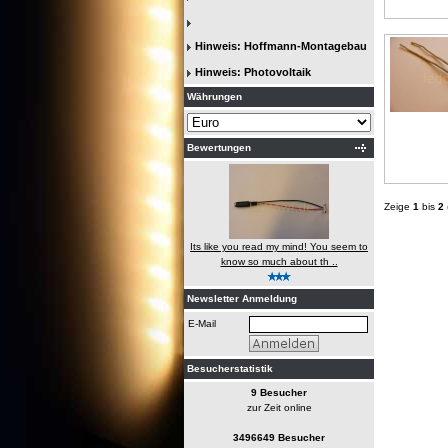
Hinweis: Hoffmann-Montagebau
Hinweis: Photovoltaik
Währungen
Bewertungen
Zeige
1
bis
2
Its like you read my mind! You seem to
know so much about th ..
Newsletter Anmeldung
E-Mail
Besucherstatistik
9 Besucher
zur Zeit online
3496649 Besucher