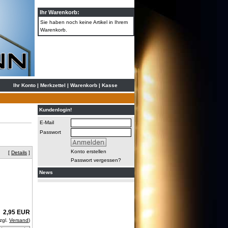
Ihr Warenkorb:
Sie haben noch keine Artikel in Ihrem
Warenkorb.
Ihr Konto
|
Merkzettel
|
Warenkorb
|
Kasse
Kundenlogin!
E-Mail
Passwort
Konto erstellen
[
Details
]
Passwort vergessen?
News
2,95 EUR
zgl.
Versand
)